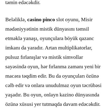
təmin edəcəkdir.
Beləliklə,
casino pinco
slot oyunu, Misir
mədəniyyətinin mistik dünyasını təmsil
etməklə yanaşı, oyunçulara böyük qazanc
imkanı da yaradır. Artan multiplikatorlar,
pulsuz fırlanışlar və mistik simvollar
sayəsində oyun, hər fırlanma zamanı yeni bir
macəra təqdim edir. Bu da oyunçuları özünə
cəlb edir və onlara unudulmaz oyun təcrübəsi
yaşadır. Bu oyun, onlayn kazino dünyasında
özünə xüsusi yer tutmaqda davam edəcəkdir.