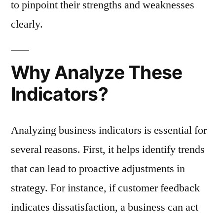
to pinpoint their strengths and weaknesses
clearly.
Why Analyze These
Indicators?
Analyzing business indicators is essential for
several reasons. First, it helps identify trends
that can lead to proactive adjustments in
strategy. For instance, if customer feedback
indicates dissatisfaction, a business can act