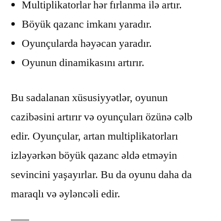
Multiplikatorlar hər fırlanma ilə artır.
Böyük qazanc imkanı yaradır.
Oyunçularda həyəcan yaradır.
Oyunun dinamikasını artırır.
Bu sadalanan xüsusiyyətlər, oyunun
cazibəsini artırır və oyunçuları özünə cəlb
edir. Oyunçular, artan multiplikatorları
izləyərkən böyük qazanc əldə etməyin
sevincini yaşayırlar. Bu da oyunu daha da
maraqlı və əyləncəli edir.