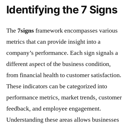
Identifying the 7 Signs
The
7signs
framework encompasses various
metrics that can provide insight into a
company’s performance. Each sign signals a
different aspect of the business condition,
from financial health to customer satisfaction.
These indicators can be categorized into
performance metrics, market trends, customer
feedback, and employee engagement.
Understanding these areas allows businesses