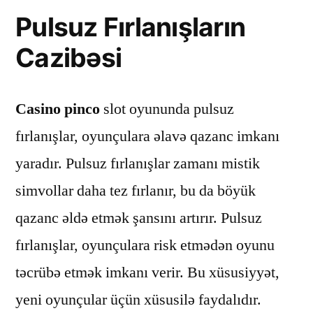
Pulsuz Fırlanışların
Cazibəsi
Casino pinco
slot oyununda pulsuz
fırlanışlar, oyunçulara əlavə qazanc imkanı
yaradır. Pulsuz fırlanışlar zamanı mistik
simvollar daha tez fırlanır, bu da böyük
qazanc əldə etmək şansını artırır. Pulsuz
fırlanışlar, oyunçulara risk etmədən oyunu
təcrübə etmək imkanı verir. Bu xüsusiyyət,
yeni oyunçular üçün xüsusilə faydalıdır.