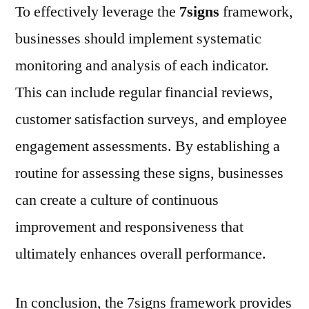
To effectively leverage the
7signs
framework,
businesses should implement systematic
monitoring and analysis of each indicator.
This can include regular financial reviews,
customer satisfaction surveys, and employee
engagement assessments. By establishing a
routine for assessing these signs, businesses
can create a culture of continuous
improvement and responsiveness that
ultimately enhances overall performance.
In conclusion, the 7signs framework provides