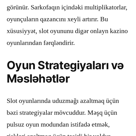
görünür. Sarkofaqın içindəki multiplikatorlar,
oyunçuların qazancını xeyli artırır. Bu
xüsusiyyət, slot oyununu digər onlayn kazino
oyunlarından fərqləndirir.
Oyun Strategiyaları və
Məsləhətlər
Slot oyunlarında uduzmağı azaltmaq üçün
bəzi strategiyalar mövcuddur. Məşq üçün
pulsuz oyun modundan istifadə etmək,