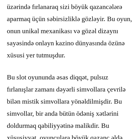
üzərində fırlanaraq sizi böyük qazancələrə
aparmaq üçün səbirsizliklə gözləyir. Bu oyun,
onun unikal mexanikası və gözəl dizaynı
sayəsində onlayn kazino dünyasında özünə
xüsusi yer tutmuşdur.
Bu slot oyununda əsas diqqət, pulsuz
fırlanışlar zamanı dəyərli simvollara çevrilə
bilən mistik simvollara yönəldilmişdir. Bu
simvollar, bir anda bütün ödəniş xətlərini
doldurmaq qabiliyyətinə malikdir. Bu
xüsusiyyət, oyunçulara böyük qazanc əldə