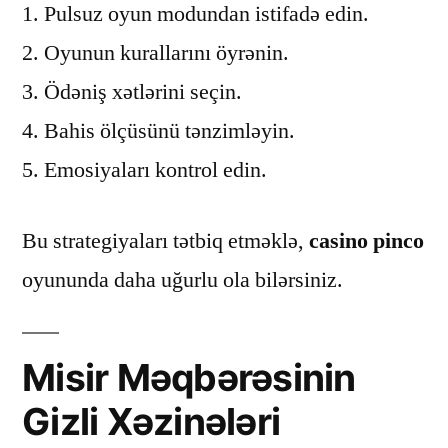
Pulsuz oyun modundan istifadə edin.
Oyunun kurallarını öyrənin.
Ödəniş xətlərini seçin.
Bahis ölçüsünü tənzimləyin.
Emosiyaları kontrol edin.
Bu strategiyaları tətbiq etməklə,
casino pinco
oyununda daha uğurlu ola bilərsiniz.
Misir Məqbərəsinin
Gizli Xəzinələri