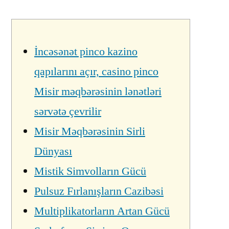
İncəsənət pinco kazino
qapılarını açır, casino pinco
Misir məqbərəsinin lənətləri
sərvətə çevrilir
Misir Məqbərəsinin Sirli
Dünyası
Mistik Simvolların Gücü
Pulsuz Fırlanışların Cazibəsi
Multiplikatorların Artan Gücü