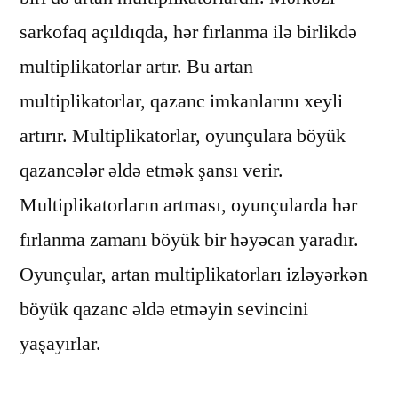
sarkofaq açıldıqda, hər fırlanma ilə birlikdə
multiplikatorlar artır. Bu artan
multiplikatorlar, qazanc imkanlarını xeyli
artırır. Multiplikatorlar, oyunçulara böyük
qazancələr əldə etmək şansı verir.
Multiplikatorların artması, oyunçularda hər
fırlanma zamanı böyük bir həyəcan yaradır.
Oyunçular, artan multiplikatorları izləyərkən
böyük qazanc əldə etməyin sevincini
yaşayırlar.