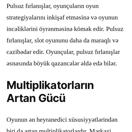
Pulsuz fırlanışlar, oyunçuların oyun
strategiyalarını inkişaf etməsinə və oyunun
incəliklərini öyrənməsinə kömək edir. Pulsuz
fırlanışlar, slot oyununu daha da maraqlı və
cazibədar edir. Oyunçular, pulsuz fırlanışlar
əsnasında böyük qazancələr əldə edə bilər.
Multiplikatorların
Artan Gücü
Oyunun ən heyranedici xüsusiyyətlərindən
biri də artan multiplikatorlardır. Mərkəzi